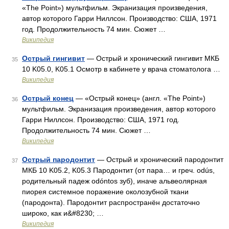
«The Point») мультфильм. Экранизация произведения,
автор которого Гарри Ниллсон. Производство: США, 1971
год. Продолжительность 74 мин. Сюжет …
Википедия
Острый гингивит
— Острый и хронический гингивит МКБ
35
10 K05.0, K05.1 Осмотр в кабинете у врача стоматолога …
Википедия
Острый конец
— «Острый конец» (англ. «The Point»)
36
мультфильм. Экранизация произведения, автор которого
Гарри Ниллсон. Производство: США, 1971 год.
Продолжительность 74 мин. Сюжет …
Википедия
Острый пaродонтит
— Острый и хронический пародонтит
37
МКБ 10 K05.2, K05.3 Пародонтит (от пара… и греч. odús,
родительный падеж odóntos зуб), иначе альвеолярная
пиорея системное поражение околозубной ткани
(пародонта). Пародонтит распространён достаточно
широко, как и&#8230; …
Википедия