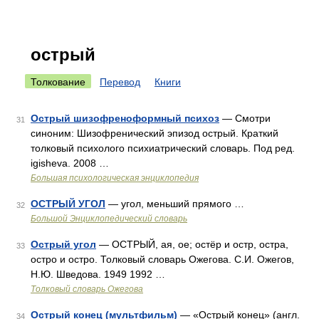
острый
Толкование
Перевод
Книги
Острый шизофреноформный психоз
— Смотри
31
синоним: Шизофренический эпизод острый. Краткий
толковый психолого психиатрический словарь. Под ред.
igisheva. 2008 …
Большая психологическая энциклопедия
ОСТРЫЙ УГОЛ
— угол, меньший прямого …
32
Большой Энциклопедический словарь
Острый угол
— ОСТРЫЙ, ая, ое; остёр и остр, остра,
33
остро и остро. Толковый словарь Ожегова. С.И. Ожегов,
Н.Ю. Шведова. 1949 1992 …
Толковый словарь Ожегова
Острый конец (мультфильм)
— «Острый конец» (англ.
34