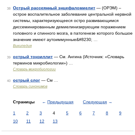
Острый рассеянный энцефаломиелит
— (ОРЭМ) –
38
острое воспалительное заболевание центральной нервной
системы, характеризующееся остро развивающимся
диссеминированным демиелинизирующим поражением
головного и спинного мозга, в патогенезе которого большое
значение имеют аутоиммунные&#8230; …
Википедия
острый тонзиллит
— См. Ангина (Источник: «Словарь
39
терминов микробиологии») …
Словарь микробиологии
острый слог
— См …
40
Словарь синонимов
Страницы
←
Предыдущая
Следующая
→
1
2
3
4
5
6
7
8
9
10
11
12
13